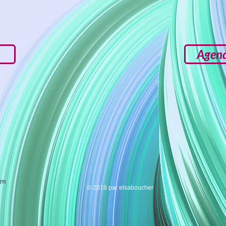
Agend
om
© 2018 par elsaboucher